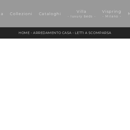
Villa
Vispring
da
Collezioni
Cataloghi
- luxury beds -
- Milano -
HOME
-
ARREDAMENTO CASA
-
LETTI A SCOMPARSA