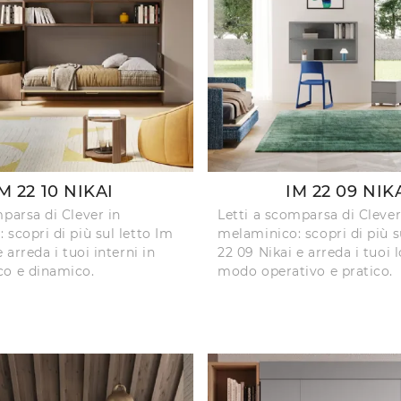
M 22 10 NIKAI
IM 22 09 NIK
mparsa di Clever in
Letti a scomparsa di Clever
 scopri di più sul letto Im
melaminico: scopri di più s
e arreda i tuoi interni in
22 09 Nikai e arreda i tuoi l
co e dinamico.
modo operativo e pratico.