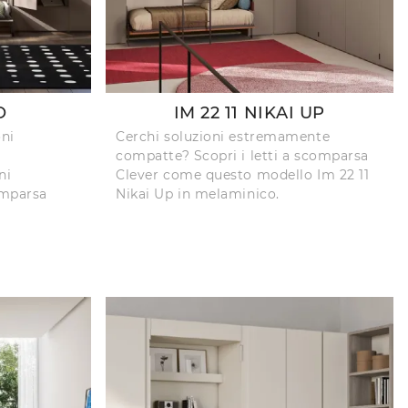
O
IM 22 11 NIKAI UP
oni
Cerchi soluzioni estremamente
compatte? Scopri i letti a scomparsa
ni
Clever come questo modello Im 22 11
omparsa
Nikai Up in melaminico.