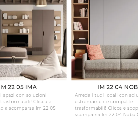
IM 22 05 IMA
IM 22 04 NO
i spazi con soluzioni
Arreda i tuoi locali con sol
trasformabili! Clicca e
estremamente compatte
etto a scomparsa Im 22 05
trasformabili! Clicca e scopr
scomparsa Im 22 04 Nobu C