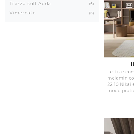
Trezzo sull Adda
6
Vimercate
6
I
Letti a sco
melaminico:
22 10 Nikai 
modo prati