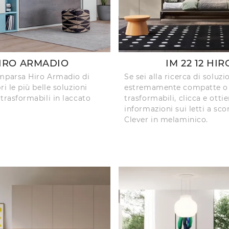
IRO ARMADIO
IM 22 12 HIR
mparsa Hiro Armadio di
Se sei alla ricerca di soluzi
ri le più belle soluzioni
estremamente compatte o
trasformabili in laccato
trasformabili, clicca e ottie
informazioni sui letti a sc
Clever in melaminico.