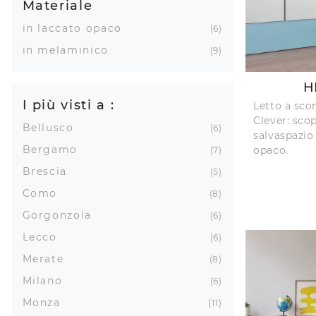
Materiale
in laccato opaco
6
in melaminico
9
H
I più visti a :
Letto a sco
Clever: scop
Bellusco
6
salvaspazio 
Bergamo
opaco.
7
Brescia
5
Como
8
Gorgonzola
6
Lecco
6
Merate
8
Milano
6
Monza
11