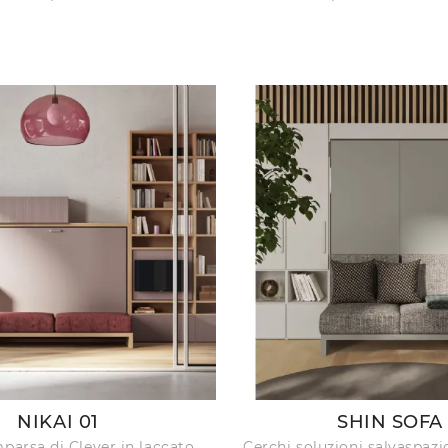
NIKAI 01
SHIN SOFA
mparsa di Clever in laccato
Cerchi soluzioni salvaspazi