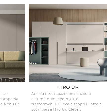
HIRO UP
ente
Arreda i tuoi spazi con soluzioni
 scomparsa
estremamente compatte
lo Nobu 03
trasformabili! Clicca e scopri il letto a
scomparsa Hiro Up Clever.