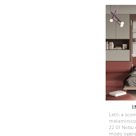
I
Letti a sco
melaminico:
22 01 Nobu e
modo operat