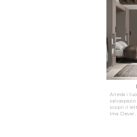
Arreda i tuo
salvaspazio 
scopri il l
Ima Clever.