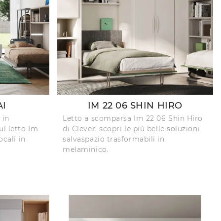
AI
IM 22 06 SHIN HIRO
 in
Letto a scomparsa Im 22 06 Shin Hiro
ul letto Im
di Clever: scopri le più belle soluzioni
ocali in
salvaspazio trasformabili in
melaminico.