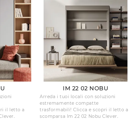
BU
IM 22 02 NOBU
uzioni
Arreda i tuoi locali con soluzioni
estremamente compatte
i il letto a
trasformabili! Clicca e scopri il letto a
lever.
scomparsa Im 22 02 Nobu Clever.