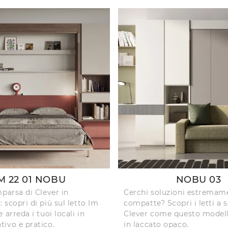
M 22 01 NOBU
NOBU 03
mparsa di Clever in
Cerchi soluzioni estremam
 scopri di più sul letto Im
compatte? Scopri i letti a
 arreda i tuoi locali in
Clever come questo model
ivo e pratico.
in laccato opaco.