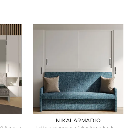
NIKAI ARMADIO
o? Scopri i
Letto a scomparsa Nikai Armadio di