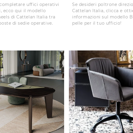
 completare uffici operativi
Se desideri poltrone direzio
i, ecco qui il modello
Cattelan Italia, clicca e otti
els di Cattelan Italia tra
informazioni sul modello 
poste di sedie operative.
pelle per il tuo ufficio!