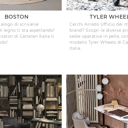
BOSTON
TYLER WHEE
talogo di scrivanie
Cerchi Arredo Ufficio dei m
in legno ti sta aspettando!
brand? Scopri le diverse pr
oston di Cattelan Italia ti
sedie operative in pelle, co
ndo!
modello Tyler Wheels di Ca
Italia.