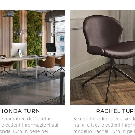
HONDA TURN
RACHEL TUR
ie operative di Cattelan
Se cerchi sedie operative d
ca e ottieni informazioni sul
Italia, clicca e ottieni info
nda Turn in pelle per
modello Rachel Turn in pell