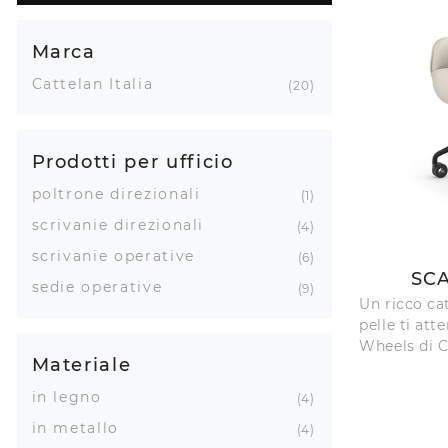
Marca
Cattelan Italia
20
Prodotti per ufficio
poltrone direzionali
1
scrivanie direzionali
4
scrivanie operative
6
SC
sedie operative
9
Un ricco ca
pelle ti att
Wheels di Ca
Materiale
in legno
4
in metallo
4