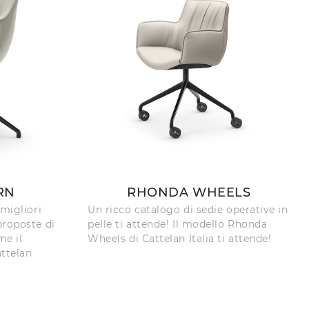
RN
RHONDA WHEELS
 migliori
Un ricco catalogo di sedie operative in
proposte di
pelle ti attende! Il modello Rhonda
me il
Wheels di Cattelan Italia ti attende!
attelan