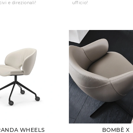
ivi e direzionali!
ufficio!
RANDA WHEELS
BOMBÈ X