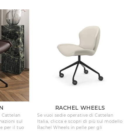
N
RACHEL WHEELS
i Cattelan
Se vuoi sedie operative di Cattelan
rmazioni sul
Italia, clicca e scopri di più sul modello
e per il tuo
Rachel Wheels in pelle per gli