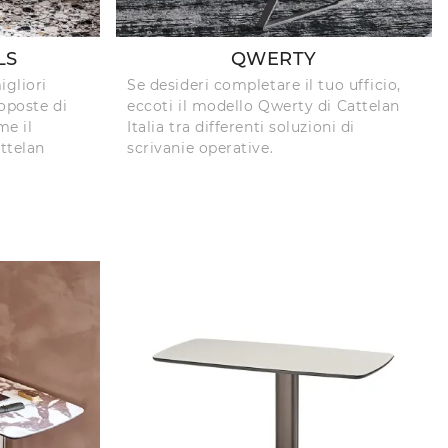
LS
QWERTY
igliori
Se desideri completare il tuo ufficio,
oposte di
eccoti il modello Qwerty di Cattelan
me il
Italia tra differenti soluzioni di
ttelan
scrivanie operative.