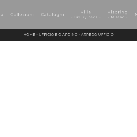
Villa
Vispring
da
Collezioni
Cataloghi
- luxury beds -
- Milano -
HOME
-
UFFICIO E GIARDINO
-
ARREDO UFFICIO