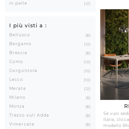
in pelle
12
I più visti a :
Bellusco
8
Bergamo
12
Brescia
8
Como
10
Gorgonzola
10
Lecco
10
Merate
12
Milano
6
R
Monza
8
Se vuoi sed
Trezzo sull Adda
8
Italia, clic
Vimercate
8
modello Rho