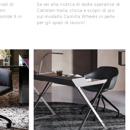
nali di
Se sei alla ricerca di sedie operative di
eni
Cattelan Italia, clicca e scopri di più
Bombè X in
sul modello Camilla Wheels in pelle
per gli spazi di lavoro!