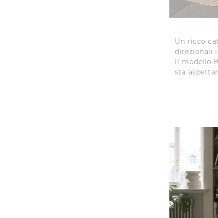
Un ricco ca
direzionali 
Il modello B
sta aspetta