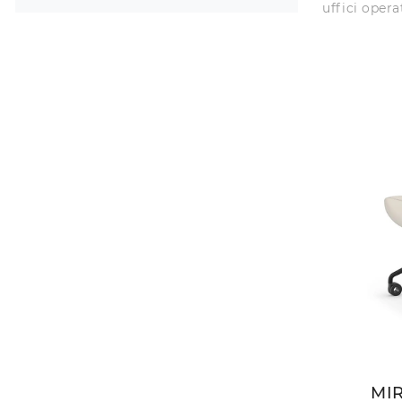
uffici operat
MI