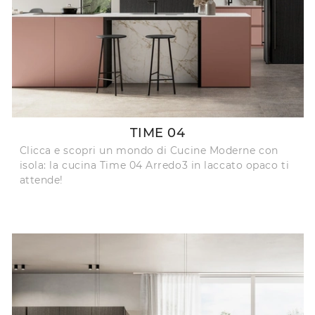
TIME 04
Clicca e scopri un mondo di Cucine Moderne con
isola: la cucina Time 04 Arredo3 in laccato opaco ti
attende!