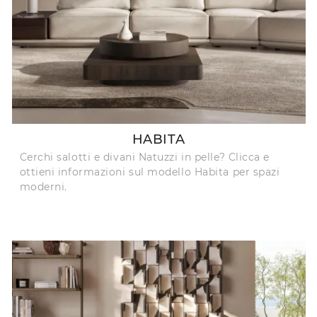
HABITA
Cerchi salotti e divani Natuzzi in pelle? Clicca e
ottieni informazioni sul modello Habita per spazi
moderni.