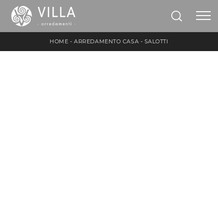
HOME
-
ARREDAMENTO CASA
-
SALOTTI