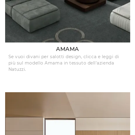
AMAMA
Se vuoi divani per salotti design, clicca e leggi di
più sul modello Amama in tessuto dell'azienda
Natuzzi.