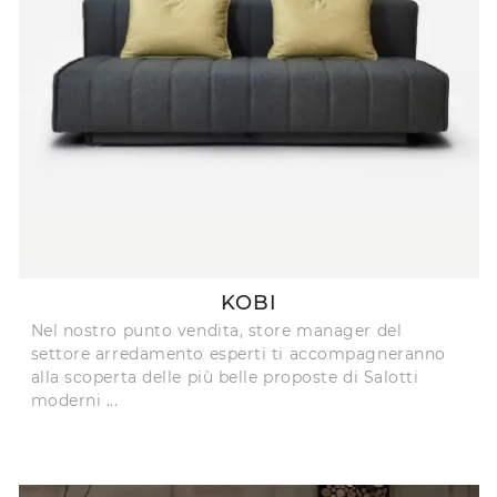
KOBI
Nel nostro punto vendita, store manager del
settore arredamento esperti ti accompagneranno
alla scoperta delle più belle proposte di Salotti
moderni ...