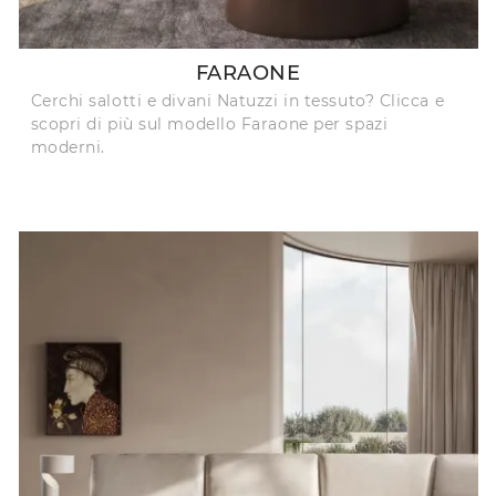
FARAONE
Cerchi salotti e divani Natuzzi in tessuto? Clicca e
scopri di più sul modello Faraone per spazi
moderni.