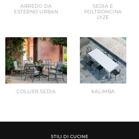
ARREDO DA
SEDIA E
ESTERNO URBAN
POLTRONCINA
LYZE
COLLIER SEDIA
KALIMBA
STILI DI CUCINE