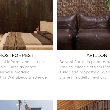
HOSTFORREST
TAVILLON
tieni informazioni su una
Se vuoi Carta da parati mo
 di Carta da parati
vinilica, clicca e ottieni in
derna: il modello
sulle varie proposte di Wa
t di Wall&Decò ti attende!
come il modello Tavillon.