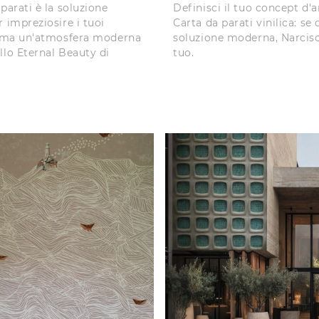
parati è la soluzione
Definisci il tuo concept d'
 impreziosire i tuoi
Carta da parati vinilica: se
tima un'atmosfera moderna
soluzione moderna, Narciso
llo Eternal Beauty di
tuo.