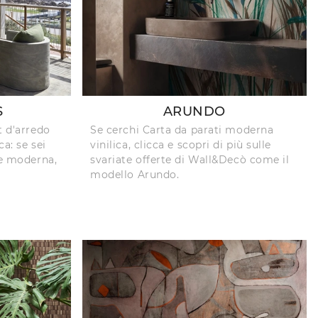
S
ARUNDO
t d'arredo
Se cerchi Carta da parati moderna
ca: se sei
vinilica, clicca e scopri di più sulle
ne moderna,
svariate offerte di Wall&Decò come il
modello Arundo.