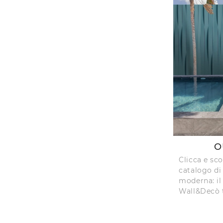
O
Clicca e sco
catalogo di 
moderna: il
Wall&Decò t