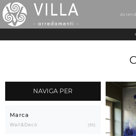
Azien
C
NAVIGA PER
Marca
Wall&Decò
95