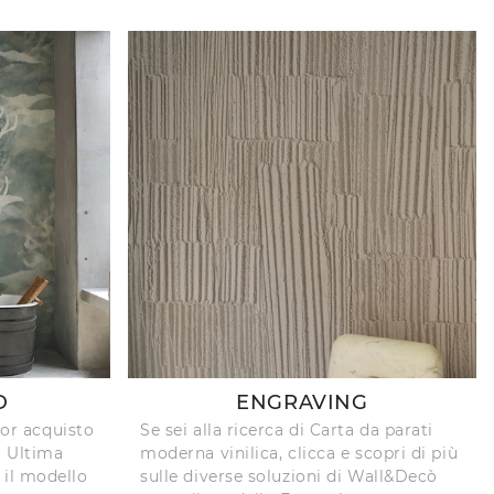
D
ENGRAVING
ior acquisto
Se sei alla ricerca di Carta da parati
! Ultima
moderna vinilica, clicca e scopri di più
il modello
sulle diverse soluzioni di Wall&Decò