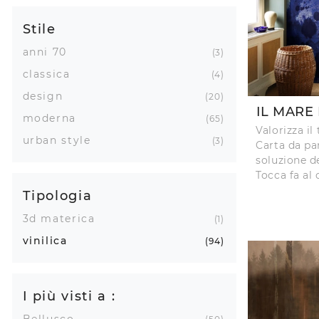
Stile
anni 70
3
classica
4
design
20
IL MARE
moderna
65
Valorizza il
urban style
3
Carta da par
soluzione d
Tocca fa al 
Tipologia
3d materica
1
vinilica
94
I più visti a :
Bellusco