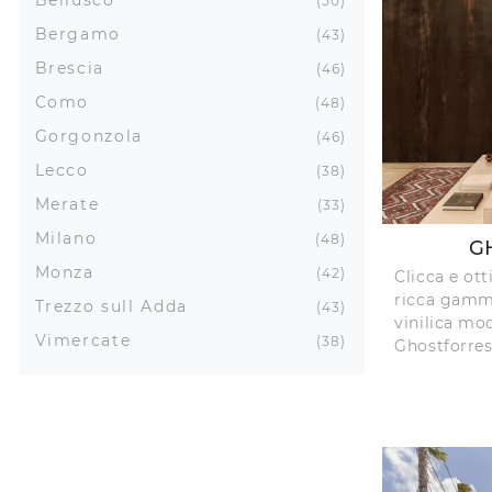
50
Bergamo
43
Brescia
46
Como
48
Gorgonzola
46
Lecco
38
Merate
33
Milano
48
G
Monza
42
Clicca e ot
ricca gamma
Trezzo sull Adda
43
vinilica mo
Vimercate
38
Ghostforres