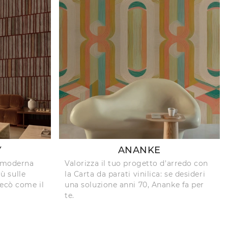
Y
ANANKE
i moderna
Valorizza il tuo progetto d'arredo con
iù sulle
la Carta da parati vinilica: se desideri
Decò come il
una soluzione anni 70, Ananke fa per
te.