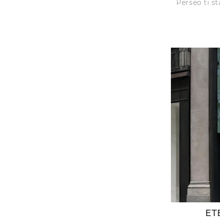
Perseo ti s
ET