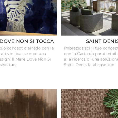
 DOVE NON SI TOCCA
SAINT DENI
 tuo concept d'arredo con la
Impreziosisci il tuo concep
ati vinilica: se vuoi una
con la Carta da parati vinili
esign, Il Mare Dove Non Si
alla ricerca di una soluzio
caso tuo.
Saint Denis fa al caso tuo.