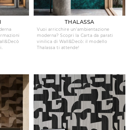
I
THALASSA
derna
Vuoi arricchire un'ambientazione
formazioni
moderna? Scopri la Carta da parati
Wall&Decò
vinilica di Wall&Decò: il modello
i.
Thalassa ti attende!