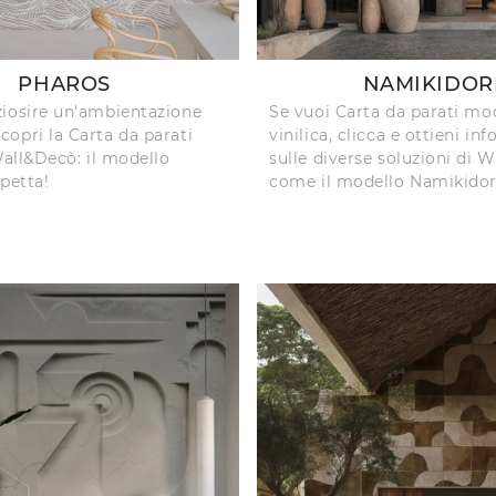
PHAROS
NAMIKIDOR
iosire un'ambientazione
Se vuoi Carta da parati mo
opri la Carta da parati
vinilica, clicca e ottieni in
Wall&Decò: il modello
sulle diverse soluzioni di 
petta!
come il modello Namikidor