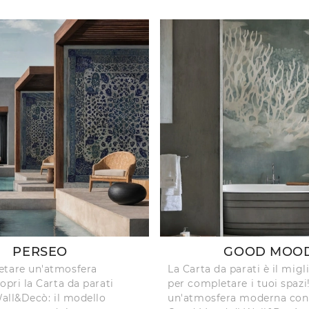
PERSEO
GOOD MOO
etare un'atmosfera
La Carta da parati è il migl
opri la Carta da parati
per completare i tuoi spazi
Wall&Decò: il modello
un'atmosfera moderna con 