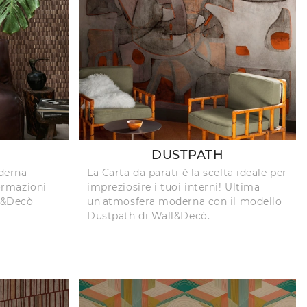
DUSTPATH
derna
La Carta da parati è la scelta ideale per
formazioni
impreziosire i tuoi interni! Ultima
ll&Decò
un'atmosfera moderna con il modello
Dustpath di Wall&Decò.