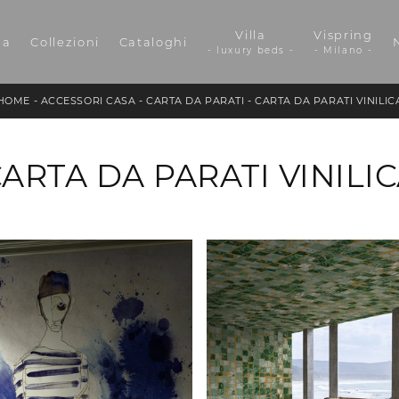
Villa
Vispring
da
Collezioni
Cataloghi
- luxury beds -
- Milano -
HOME
-
ACCESSORI CASA
-
CARTA DA PARATI
-
CARTA DA PARATI VINILIC
ARTA DA PARATI VINILI