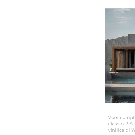
Vuoi compl
classica? Sc
vinilica di 