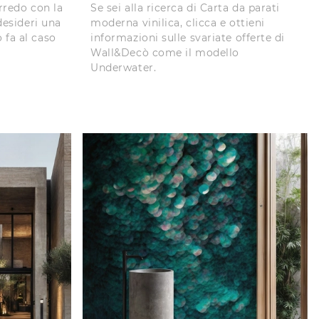
arredo con la
Se sei alla ricerca di Carta da parati
 desideri una
moderna vinilica, clicca e ottieni
 fa al caso
informazioni sulle svariate offerte di
Wall&Decò come il modello
Underwater.