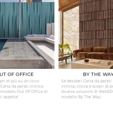
UT OF OFFICE
BY THE WA
pri di più su un ricco
Se desideri Carta da parat
Carta da parati vinilica
vinilica, clicca e scopri di p
 modello Out Of Office di
diverse soluzioni di Wall&
i aspetta!
modello By The Way.