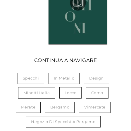
CONTINUA A NAVIGARE
Specchi
In Metallo
Design
Minotti Italia
Lecco
Como
Merate
Bergamo
Vimercate
Negozio Di Specchi A Bergamo