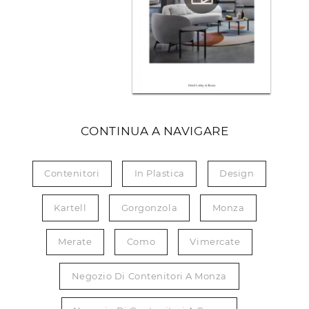
CONTINUA A NAVIGARE
Contenitori
In Plastica
Design
Kartell
Gorgonzola
Monza
Merate
Como
Vimercate
Negozio Di Contenitori A Monza