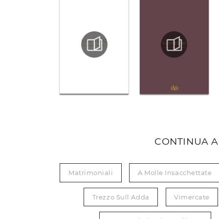
CONTINUA A
Matrimoniali
A Molle Insacchettate
Trezzo Sull Adda
Vimercate