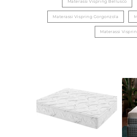
Materassi Vispring Bellusco
Materassi Vispring Gorgonzola
M
Materassi Vispri