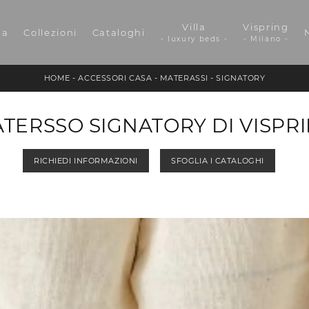
Villa
Vispring
da
Collezioni
Cataloghi
- luxury beds -
- Milano -
HOME
-
ACCESSORI CASA
-
MATERASSI
-
SIGNATORY
TERSSO SIGNATORY DI VISPR
RICHIEDI INFORMAZIONI
SFOGLIA I CATALOGHI