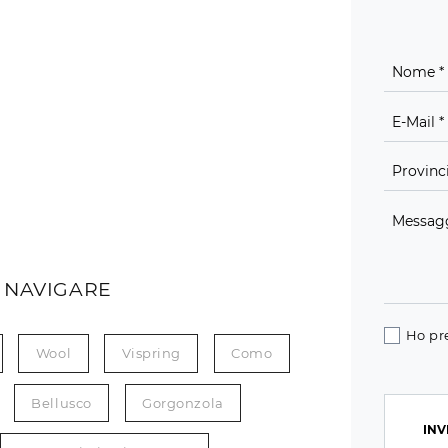
 NAVIGARE
Ho pr
Wool
Vispring
Como
Bellusco
Gorgonzola
INV