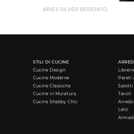
ARIES SILVER BORDATO
STILI DI CUCINE
ARRED
Cucine Design
Libreri
Cucine Moderne
Pareti 
Cucine Classiche
Salotti
Cucine in Muratura
Tavoli
Cucine Shabby Chic
Arred
Letti
Armad