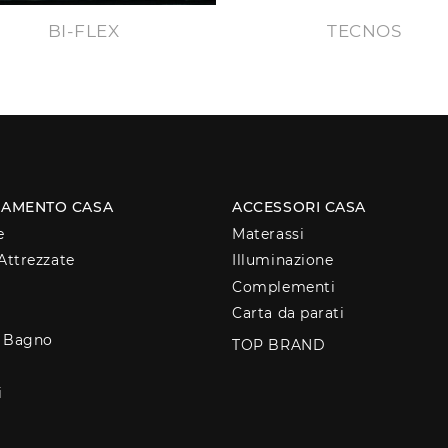
BI-FLEX
TECNOS
AMENTO CASA
ACCESSORI CASA
e
Materassi
Attrezzate
Illuminazione
Complementi
Carta da parati
o Bagno
TOP BRAND
i