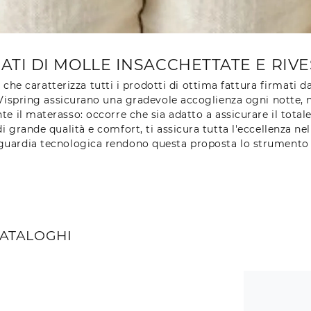
TI DI MOLLE INSACCHETTATE E RIV
he caratterizza tutti i prodotti di ottima fattura firmati d
Vispring assicurano una gradevole accoglienza ogni notte, n
e il materasso: occorre che sia adatto a assicurare il totale
i grande qualità e comfort, ti assicura tutta l'eccellenza ne
nguardia tecnologica rendono questa proposta lo strumento 
CATALOGHI