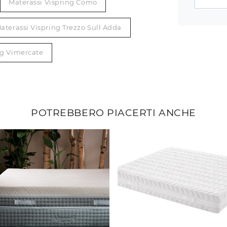
Materassi Vispring Como
aterassi Vispring Trezzo Sull Adda
ng Vimercate
POTREBBERO PIACERTI ANCHE