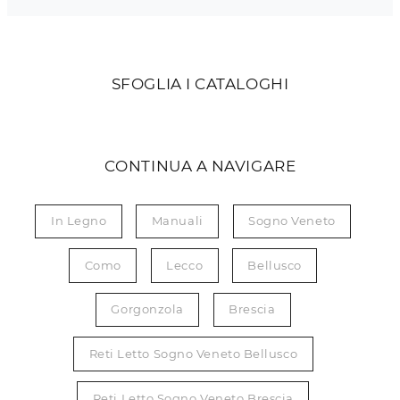
SFOGLIA I CATALOGHI
CONTINUA A NAVIGARE
In Legno
Manuali
Sogno Veneto
Como
Lecco
Bellusco
Gorgonzola
Brescia
Reti Letto Sogno Veneto Bellusco
Reti Letto Sogno Veneto Brescia