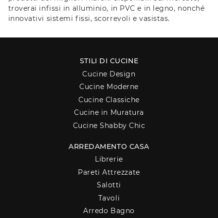
troverai infissi in alluminio, in PVC e in legno, nonché
innovativi sistemi fissi, scorrevoli e vasistas.
STILI DI CUCINE
Cucine Design
Cucine Moderne
Cucine Classiche
Cucine in Muratura
Cucine Shabby Chic
ARREDAMENTO CASA
Librerie
Pareti Attrezzate
Salotti
Tavoli
Arredo Bagno