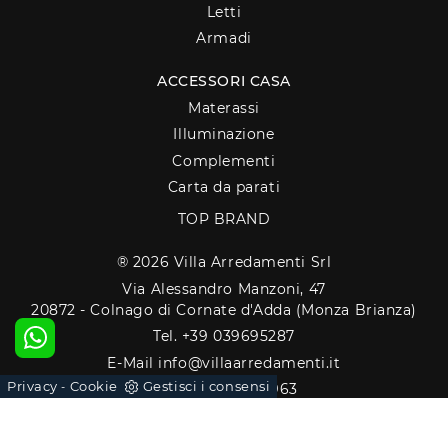
Letti
Armadi
ACCESSORI CASA
Materassi
Illuminazione
Complementi
Carta da parati
TOP BRAND
® 2026 Villa Arredamenti Srl
Via Alessandro Manzoni, 47
20872 - Colnago di Cornate d'Adda (Monza Brianza)
Tel. +39 039695287
E-Mail info@villaarredamenti.it
Privacy
Cookie
Gestisci i consensi
-
P.IVA 00889680963