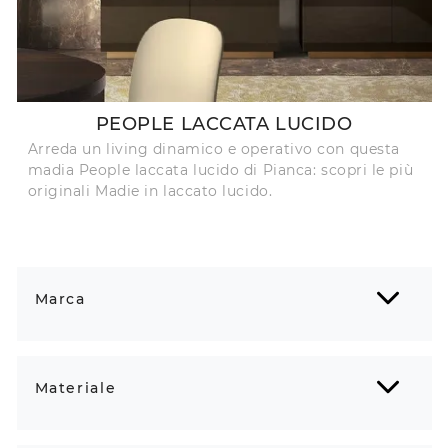
PEOPLE LACCATA LUCIDO
Arreda un living dinamico e operativo con questa
madia People laccata lucido di Pianca: scopri le più
originali Madie in laccato lucido.
Marca
Materiale