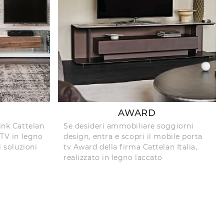
AWARD
Link Cattelan
Se desideri ammobiliare soggiorni
 TV in legno
design, entra e scopri il mobile porta
i soluzioni
tv Award della firma Cattelan Italia,
realizzato in legno laccato