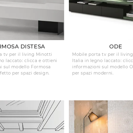
RMOSA DISTESA
ODE
 tv per il living Minotti
Mobile porta tv per il livin
gno laccato: clicca e ottieni
Italia in legno laccato: clic
ni sul modello Formosa
informazioni sul modello O
fetto per spazi design.
per spazi moderni.