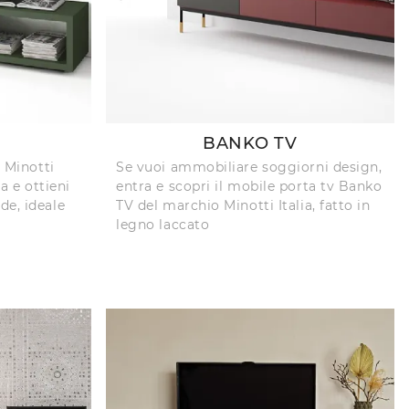
BANKO TV
g Minotti
Se vuoi ammobiliare soggiorni design,
ca e ottieni
entra e scopri il mobile porta tv Banko
de, ideale
TV del marchio Minotti Italia, fatto in
legno laccato