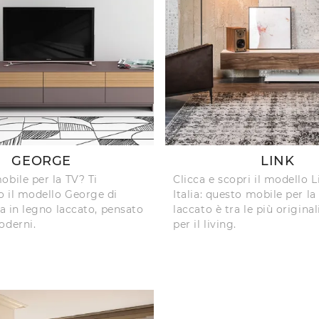
GEORGE
LINK
obile per la TV? Ti
Clicca e scopri il modello 
 il modello George di
Italia: questo mobile per la
ia in legno laccato, pensato
laccato è tra le più original
oderni.
per il living.