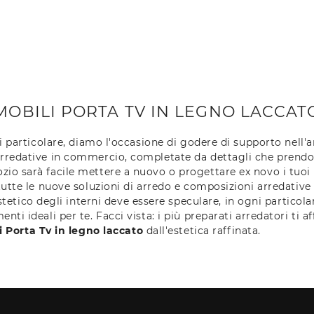
MOBILI PORTA TV IN LEGNO LACCAT
i particolare, diamo l'occasione di godere di supporto nell'
arredative in commercio, completate da dettagli che prendo
o sarà facile mettere a nuovo o progettare ex novo i tuoi sp
tutte le nuove soluzioni di arredo e composizioni arredative 
estetico degli interni deve essere speculare, in ogni particolare
ti ideali per te. Facci vista: i più preparati arredatori ti a
i Porta Tv
in legno laccato
dall'estetica raffinata.