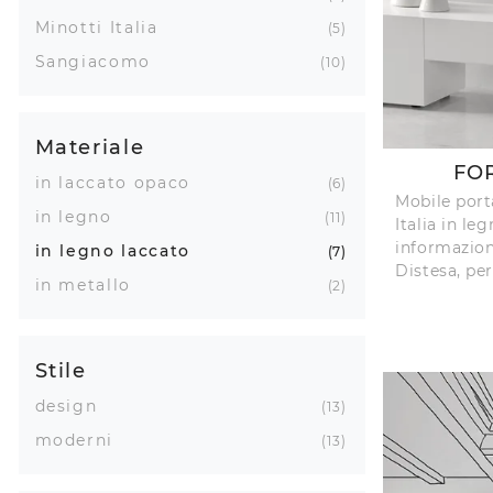
Minotti Italia
5
Sangiacomo
10
Materiale
FO
in laccato opaco
6
Mobile porta
in legno
11
Italia in le
informazio
in legno laccato
7
Distesa, per
in metallo
2
Stile
design
13
moderni
13