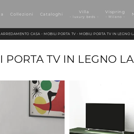
Villa
Vispring
da
Collezioni
Cataloghi
- luxury beds -
- Milano -
-
ARREDAMENTO CASA
-
MOBILI PORTA TV
-
MOBILI PORTA TV IN LEGNO 
I PORTA TV IN LEGNO L