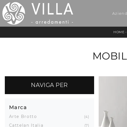
Azien
HOME
MOBIL
NAVIGA PER
Marca
Arte Brotto
4
Cattelan Italia
7