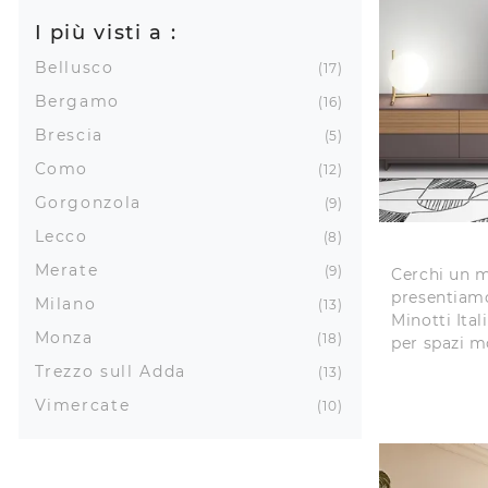
I più visti a :
Bellusco
17
Bergamo
16
Brescia
5
Como
12
Gorgonzola
9
Lecco
8
Merate
9
Cerchi un m
presentiamo
Milano
13
Minotti Ital
Monza
18
per spazi m
Trezzo sull Adda
13
Vimercate
10