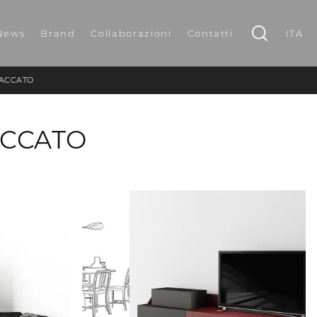
News
Brand
Collaborazioni
Contatti
ITA
LACCATO
ACCATO