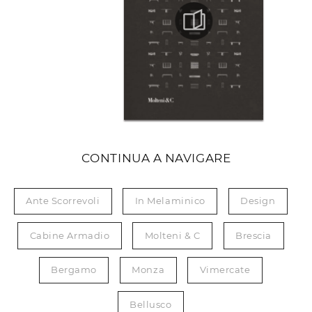
CONTINUA A NAVIGARE
Ante Scorrevoli
In Melaminico
Design
Cabine Armadio
Molteni & C
Brescia
Bergamo
Monza
Vimercate
Bellusco