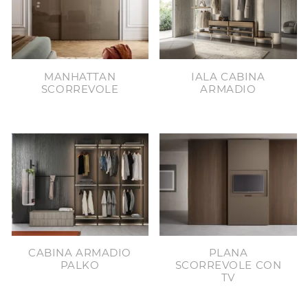
MANHATTAN
IALA CABINA
SCORREVOLE
ARMADIO
CABINA ARMADIO
PLANA
PALKO
SCORREVOLE CON
TV