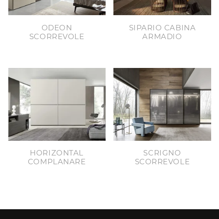
ODEON
SIPARIO CABINA
SCORREVOLE
ARMADIO
HORIZONTAL
SCRIGNO
COMPLANARE
SCORREVOLE