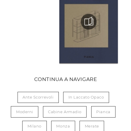
CONTINUA A NAVIGARE
Ante Scorrevoli
In Laccato Opaco
Moderni
Cabine Armadio
Pianca
Milano
Monza
Merate