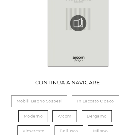
CONTINUA A NAVIGARE
Mobili Bagno Sospesi
In Laccato Opaco
Moderno
Arcom
Bergamo
Vimercate
Bellusco
Milano