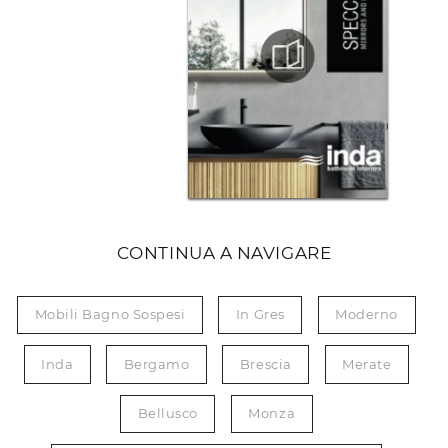
CONTINUA A NAVIGARE
Mobili Bagno Sospesi
In Gres
Moderno
Inda
Bergamo
Brescia
Merate
Bellusco
Monza