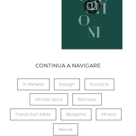
CONTINUA A NAVIGARE
In Metallo
Design
Divisorie
Minotti Italia
Bellusco
Trezzo Sull Adda
Bergamo
Milano
Monza