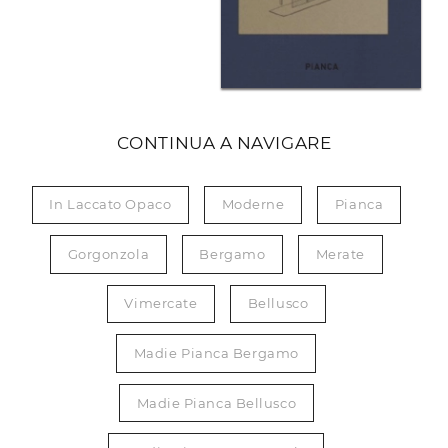
CONTINUA A NAVIGARE
In Laccato Opaco
Moderne
Pianca
Gorgonzola
Bergamo
Merate
Vimercate
Bellusco
Madie Pianca Bergamo
Madie Pianca Bellusco