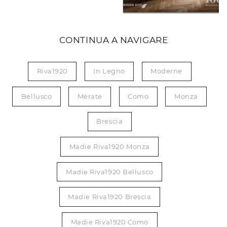
CONTINUA A NAVIGARE
Riva1920
In Legno
Moderne
Bellusco
Merate
Como
Monza
Brescia
Madie Riva1920 Monza
Madie Riva1920 Bellusco
Madie Riva1920 Brescia
Madie Riva1920 Como