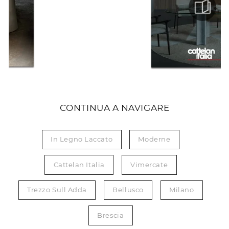
CONTINUA A NAVIGARE
In Legno Laccato
Moderne
Cattelan Italia
Vimercate
Trezzo Sull Adda
Bellusco
Milano
Brescia