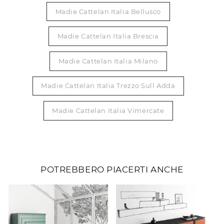
Madie Cattelan Italia Bellusco
Madie Cattelan Italia Brescia
Madie Cattelan Italia Milano
Madie Cattelan Italia Trezzo Sull Adda
Madie Cattelan Italia Vimercate
POTREBBERO PIACERTI ANCHE