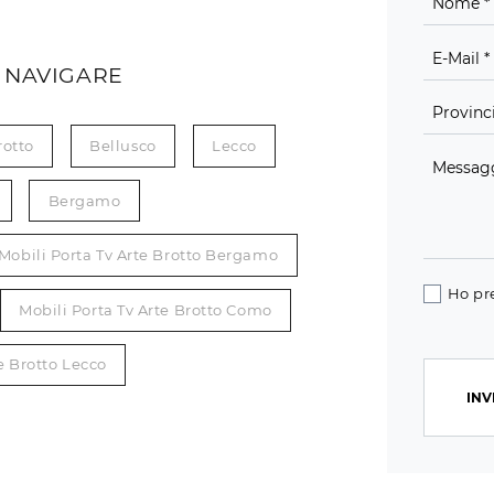
 NAVIGARE
rotto
Bellusco
Lecco
Bergamo
Mobili Porta Tv Arte Brotto Bergamo
Ho pr
Mobili Porta Tv Arte Brotto Como
e Brotto Lecco
INV