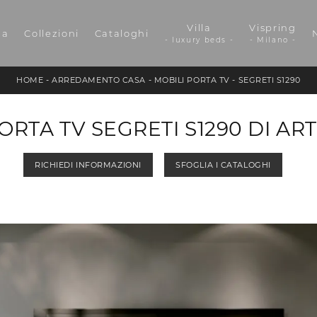
Villa
Vispring
da
Collezioni
Cataloghi
- luxury beds -
- Milano -
HOME
-
ARREDAMENTO CASA
-
MOBILI PORTA TV
-
SEGRETI S1290
ORTA TV SEGRETI S1290 DI AR
RICHIEDI INFORMAZIONI
SFOGLIA I CATALOGHI