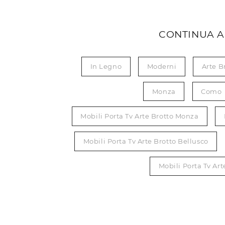
CONTINUA A
In Legno
Moderni
Arte B
Monza
Como
Mobili Porta Tv Arte Brotto Monza
Mobili Porta Tv Arte Brotto Bellusco
Mobili Porta Tv Art