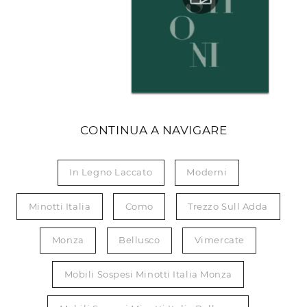
CONTINUA A NAVIGARE
In Legno Laccato
Moderni
Minotti Italia
Como
Trezzo Sull Adda
Monza
Bellusco
Vimercate
Mobili Sospesi Minotti Italia Monza