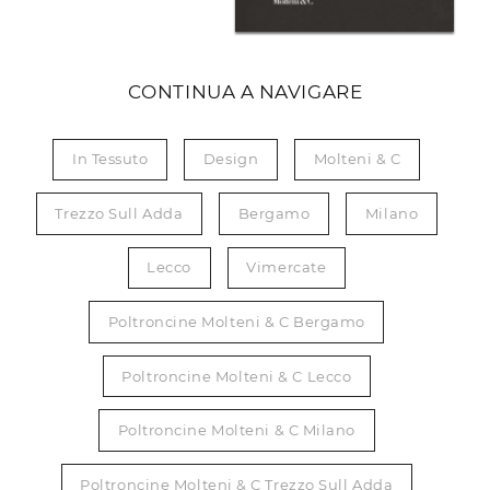
CONTINUA A NAVIGARE
In Tessuto
Design
Molteni & C
Trezzo Sull Adda
Bergamo
Milano
Lecco
Vimercate
Poltroncine Molteni & C Bergamo
Poltroncine Molteni & C Lecco
Poltroncine Molteni & C Milano
Poltroncine Molteni & C Trezzo Sull Adda