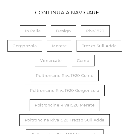
CONTINUA A NAVIGARE
In Pelle
Design
Riva1920
Gorgonzola
Merate
Trezzo Sull Adda
Vimercate
Como
Poltroncine Riva1920 Como
Poltroncine Riva1920 Gorgonzola
Poltroncine Riva1920 Merate
Poltroncine Riva1920 Trezzo Sull Adda