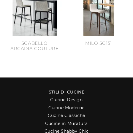
SGABELLO
MILO SG151
ARCADIA COUTURE
STILI DI CUCINE
Cucine Design
Cucine Moderne
Cucine Classiche
Cucine in Muratura
Cucine Shabby Chic