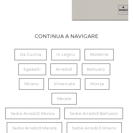
CONTINUA A NAVIGARE
Da Cucina
In Legno
Moderne
Sgabelli
Arredo3
Bellusco
Milano
Vimercate
Monza
Merate
Sedie Arredo3 Monza
Sedie Arredo3 Bellusco
Sedie Arredo3 Merate
Sedie Arredo3 Milano