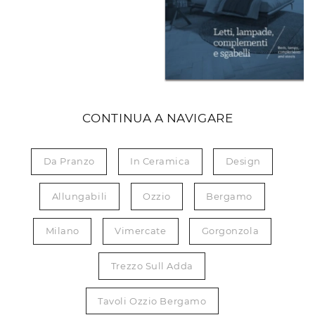
CONTINUA A NAVIGARE
Da Pranzo
In Ceramica
Design
Allungabili
Ozzio
Bergamo
Milano
Vimercate
Gorgonzola
Trezzo Sull Adda
Tavoli Ozzio Bergamo