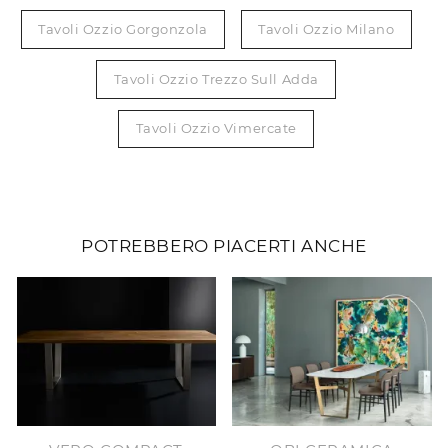
Tavoli Ozzio Gorgonzola
Tavoli Ozzio Milano
Tavoli Ozzio Trezzo Sull Adda
Tavoli Ozzio Vimercate
POTREBBERO PIACERTI ANCHE