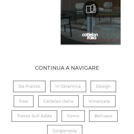
CONTINUA A NAVIGARE
Da Pranzo
In Ceramica
Design
Fissi
Cattelan Italia
Vimercate
Trezzo Sull Adda
Como
Bellusco
Gorgonzola