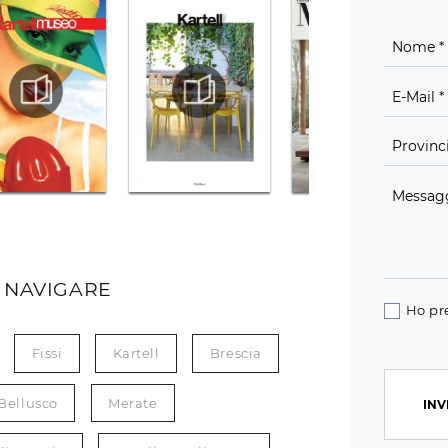
 NAVIGARE
Ho pr
Fissi
Kartell
Brescia
Bellusco
Merate
INV