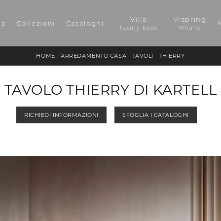
Villa
Vispring
da
Collezioni
Cataloghi
- luxury beds -
- Milano -
HOME
-
ARREDAMENTO CASA
-
TAVOLI
-
THIERRY
TAVOLO THIERRY DI KARTELL
RICHIEDI INFORMAZIONI
SFOGLIA I CATALOGHI