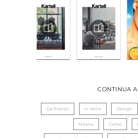
CONTINUA A
Da Pranzo
In Vetro
Design
Milano
Como