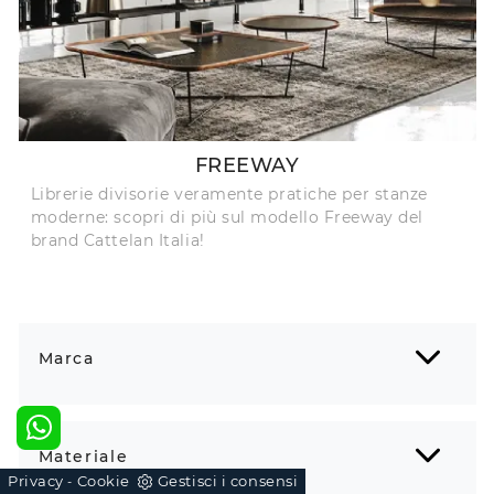
FREEWAY
Librerie divisorie veramente pratiche per stanze
moderne: scopri di più sul modello Freeway del
brand Cattelan Italia!
Marca
Materiale
Privacy
Cookie
Gestisci i consensi
-