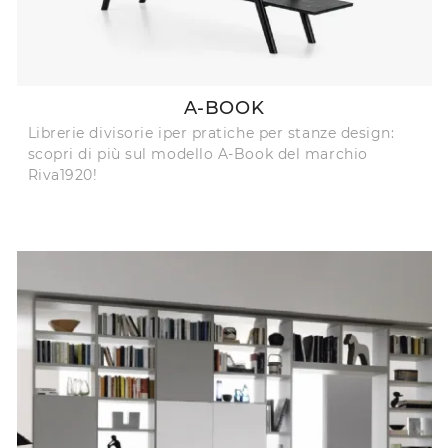
A-BOOK
Librerie divisorie iper pratiche per stanze design:
scopri di più sul modello A-Book del marchio
Riva1920!