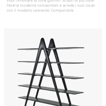
Vuoi rinnovare la zona giorno? Scopri di più sulle
librerie moderne componibili e arreda i tuoi locali
con il modello Leonardo Componibile.