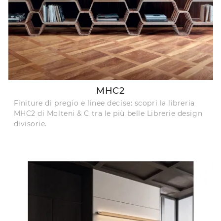
MHC2
Finiture di pregio e linee decise: scopri la libreria
MHC2 di Molteni & C tra le più belle Librerie design
divisorie.