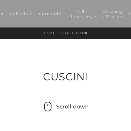
Villa
Vispring
da
Collezioni
Cataloghi
- luxury beds -
- Milano -
HOME
-
SHOP
-
CUSCINI
CUSCINI
Scroll down