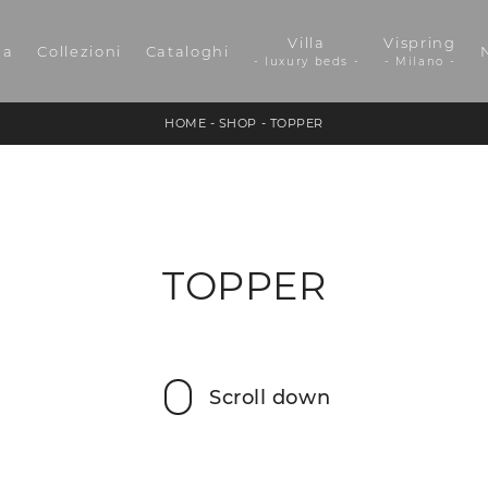
Villa
Vispring
da
Collezioni
Cataloghi
- luxury beds -
- Milano -
HOME
-
SHOP
-
TOPPER
TOPPER
Scroll down