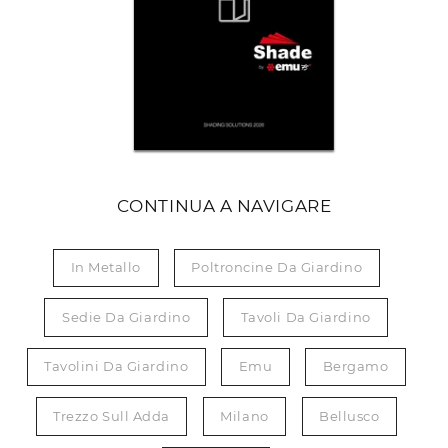
CONTINUA A NAVIGARE
In Metallo
Poltroncine Da Giardino
Sedie Da Giardino
Tavoli Da Giardino
Tavolini Da Giardino
Emu
Bergamo
Trezzo Sull Adda
Milano
Bellusco