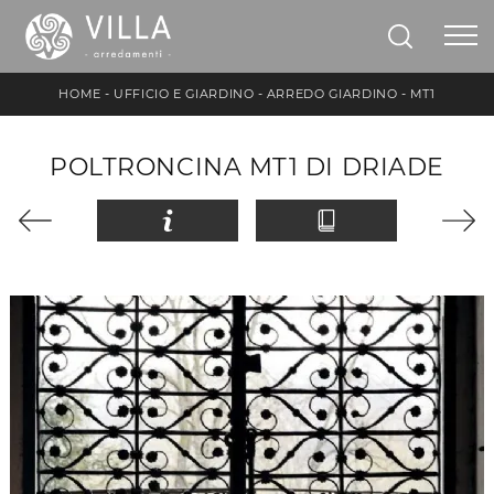
HOME
-
UFFICIO E GIARDINO
-
ARREDO GIARDINO
-
MT1
POLTRONCINA MT1 DI DRIADE