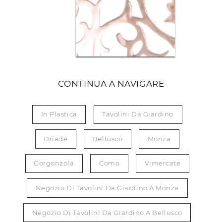
CONTINUA A NAVIGARE
In Plastica
Tavolini Da Giardino
Driade
Bellusco
Monza
Gorgonzola
Como
Vimercate
Negozio Di Tavolini Da Giardino A Monza
Negozio Di Tavolini Da Giardino A Bellusco