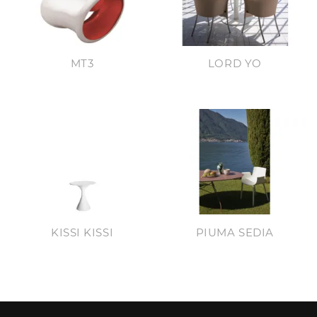
MT3
LORD YO
KISSI KISSI
PIUMA SEDIA