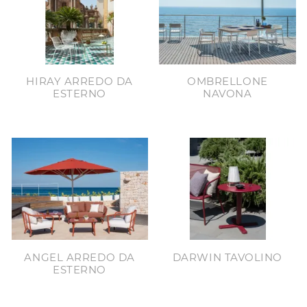
HIRAY ARREDO DA
OMBRELLONE
ESTERNO
NAVONA
ANGEL ARREDO DA
DARWIN TAVOLINO
ESTERNO