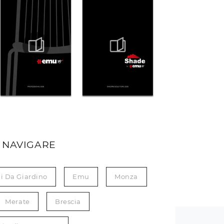
 NAVIGARE
li Da Giardino
Emu
Monza
Merate
Brescia