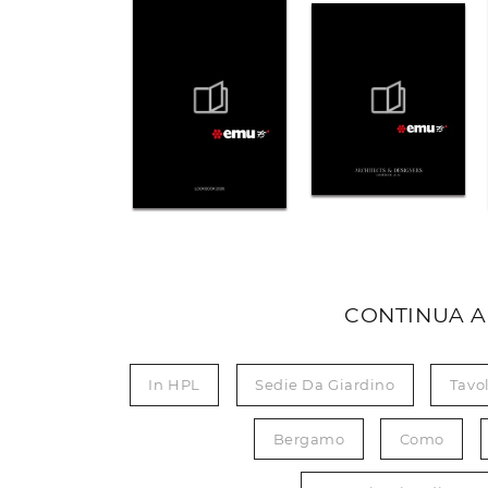
CONTINUA A
In HPL
Sedie Da Giardino
Tavo
Bergamo
Como