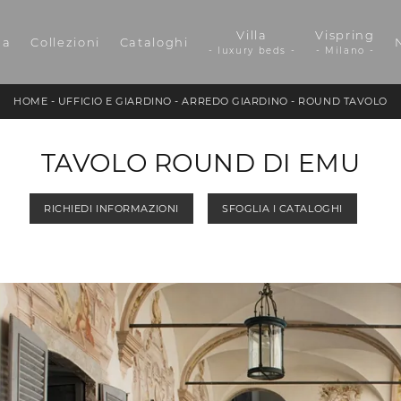
Villa
Vispring
da
Collezioni
Cataloghi
- luxury beds -
- Milano -
HOME
-
UFFICIO E GIARDINO
-
ARREDO GIARDINO
-
ROUND TAVOLO
TAVOLO ROUND DI EMU
RICHIEDI INFORMAZIONI
SFOGLIA I CATALOGHI