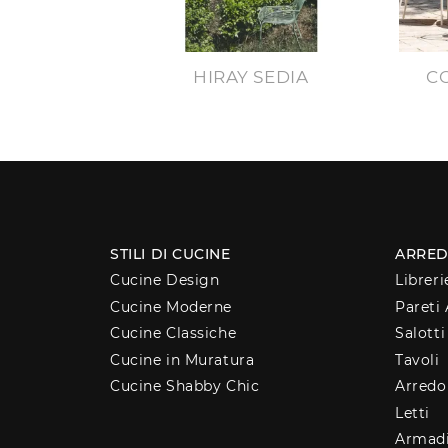
HIRAY SEDIA
C
STILI DI CUCINE
ARRED
Cucine Design
Libreri
Cucine Moderne
Pareti 
Cucine Classiche
Salotti
Cucine in Muratura
Tavoli
Cucine Shabby Chic
Arred
Letti
Armad