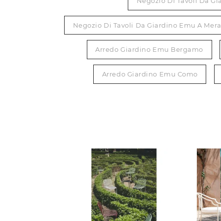
Negozio Di Tavoli Da G
Negozio Di Tavoli Da Giardino Emu A Mera
Arredo Giardino Emu Bergamo
Arredo Giardino Emu Como