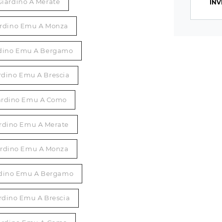
Giardino A Merate
INV
ardino Emu A Monza
rdino Emu A Bergamo
rdino Emu A Brescia
iardino Emu A Como
ardino Emu A Merate
iardino Emu A Monza
ardino Emu A Bergamo
ardino Emu A Brescia