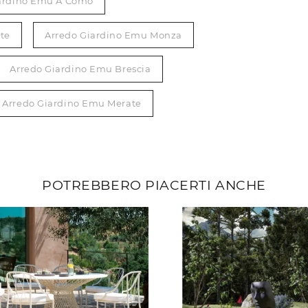
iardino Emu A Como
te
Arredo Giardino Emu Monza
Arredo Giardino Emu Brescia
Arredo Giardino Emu Merate
POTREBBERO PIACERTI ANCHE