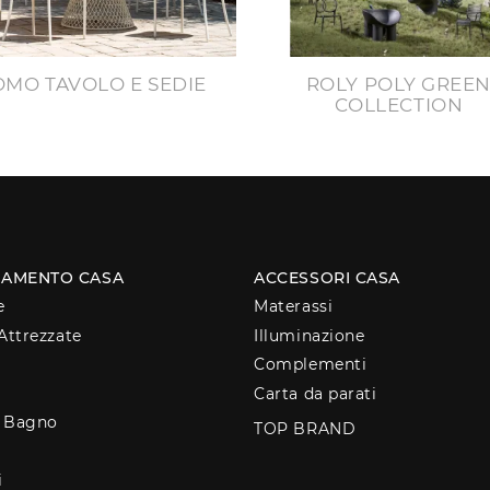
OMO TAVOLO E SEDIE
ROLY POLY GREE
COLLECTION
AMENTO CASA
ACCESSORI CASA
e
Materassi
Attrezzate
Illuminazione
Complementi
Carta da parati
o Bagno
TOP BRAND
i