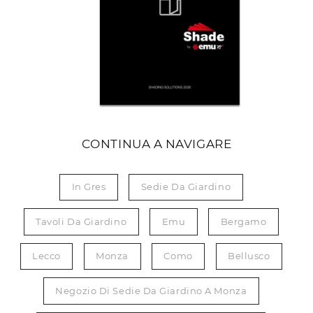
CONTINUA A NAVIGARE
In Gres
Sedie Da Giardino
Tavoli Da Giardino
Emu
Bergamo
Lecco
Monza
Como
Bellusco
Negozio Di Sedie Da Giardino A Monza