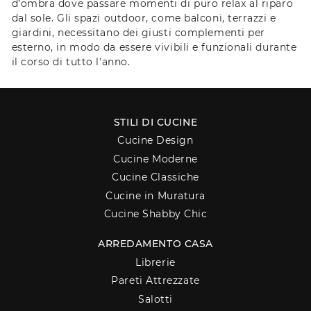
d’ombra dove passare momenti di puro relax al riparo
dal sole. Gli spazi outdoor, come balconi, terrazzi e
giardini, necessitano dei giusti complementi per
esterno, in modo da essere vivibili e funzionali durante
il corso di tutto l’anno.
STILI DI CUCINE
Cucine Design
Cucine Moderne
Cucine Classiche
Cucine in Muratura
Cucine Shabby Chic
ARREDAMENTO CASA
Librerie
Pareti Attrezzate
Salotti