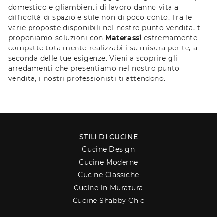
domestico e gliambienti di lavoro danno vita a
difficoltà di spazio e stile non di poco conto. Tra le
varie proposte disponibili nel nostro punto vendita, ti
proponiamo soluzioni con
Materassi
estremamente
compatte totalmente realizzabili su misura per te, a
seconda delle tue esigenze. Vieni a scoprire gli
arredamenti che presentiamo nel nostro punto
vendita, i nostri professionisti ti attendono.
STILI DI CUCINE
Cucine Design
Cucine Moderne
Cucine Classiche
Cucine in Muratura
Cucine Shabby Chic