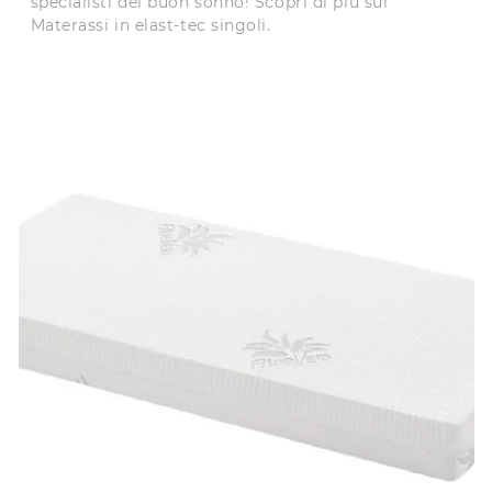
specialisti del buon sonno! Scopri di più sui
Materassi in elast-tec singoli.