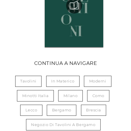
CONTINUA A NAVIGARE
Tavolini
In Materico
Moderni
Minotti Italia
Milano
Como
Lecco
Bergamo
Brescia
Negozio Di Tavolini A Bergamo