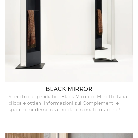
BLACK MIRROR
Specchio appendiabiti Black Mirror di Minotti Italia:
clicca e ottieni informazioni sui Complementi e
specchi moderni in vetro del rinomato marchio!