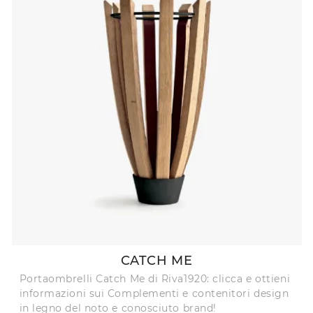
CATCH ME
Portaombrelli Catch Me di Riva1920: clicca e ottieni
informazioni sui Complementi e contenitori design
in legno del noto e conosciuto brand!