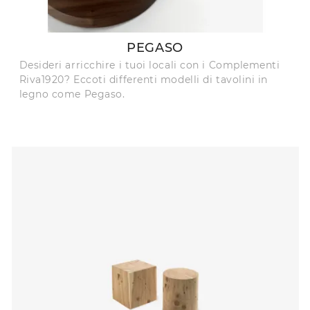
PEGASO
Desideri arricchire i tuoi locali con i Complementi
Riva1920? Eccoti differenti modelli di tavolini in
legno come Pegaso.