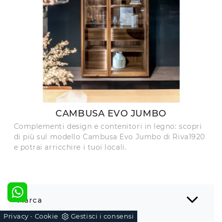
CAMBUSA EVO JUMBO
Complementi design e contenitori in legno: scopri
di più sul modello Cambusa Evo Jumbo di Riva1920
e potrai arricchire i tuoi locali.
Marca
Privacy
Cookie
Gestisci i consensi
-