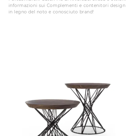
informazioni sui Complementi e contenitori design
in legno del noto e conosciuto brand!