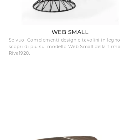
WEB SMALL
Se vuoi Complementi design e tavolini in legno
scopri di più sul modello Web Small della firma
Riva1920.