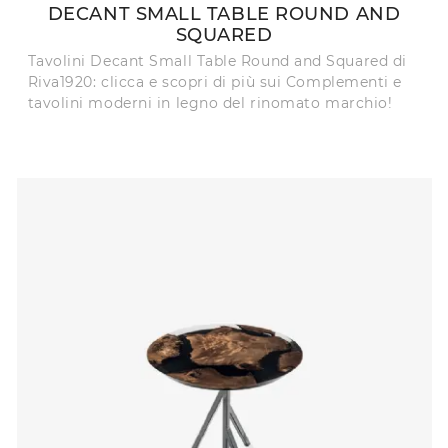
DECANT SMALL TABLE ROUND AND
SQUARED
Tavolini Decant Small Table Round and Squared di
Riva1920: clicca e scopri di più sui Complementi e
tavolini moderni in legno del rinomato marchio!