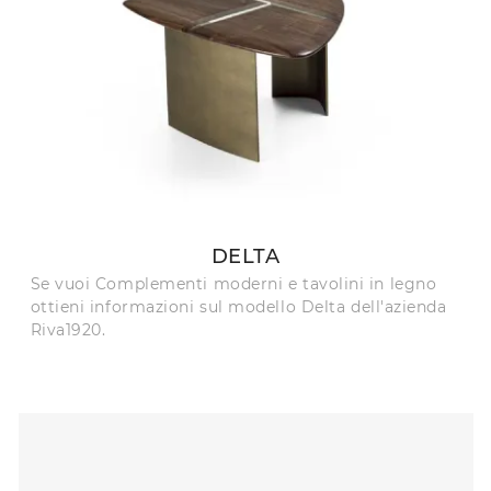
DELTA
Se vuoi Complementi moderni e tavolini in legno
ottieni informazioni sul modello Delta dell'azienda
Riva1920.