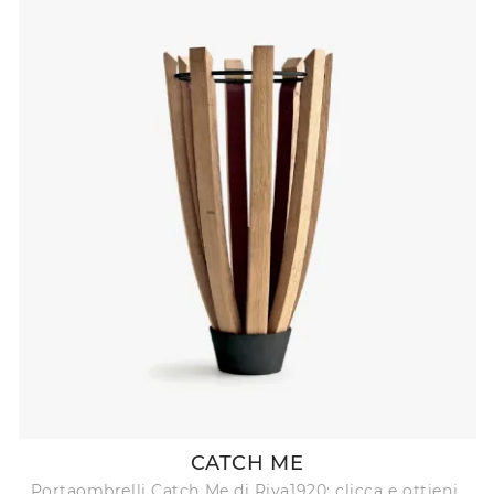
CATCH ME
Portaombrelli Catch Me di Riva1920: clicca e ottieni