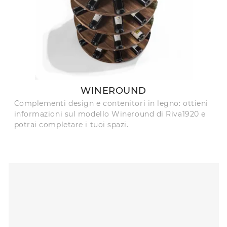
WINEROUND
Complementi design e contenitori in legno: ottieni
informazioni sul modello Wineround di Riva1920 e
potrai completare i tuoi spazi.