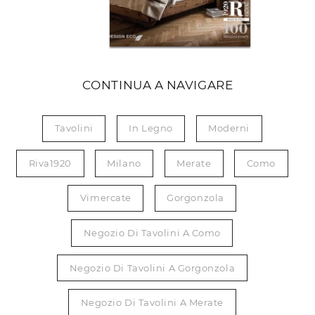
CONTINUA A NAVIGARE
Tavolini
In Legno
Moderni
Riva1920
Milano
Merate
Como
Vimercate
Gorgonzola
Negozio Di Tavolini A Como
Negozio Di Tavolini A Gorgonzola
Negozio Di Tavolini A Merate