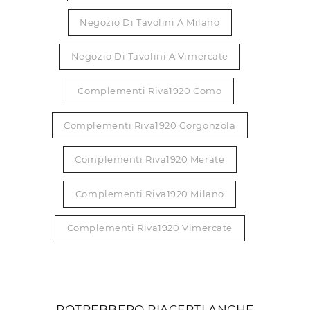
Negozio Di Tavolini A Milano
Negozio Di Tavolini A Vimercate
Complementi Riva1920 Como
Complementi Riva1920 Gorgonzola
Complementi Riva1920 Merate
Complementi Riva1920 Milano
Complementi Riva1920 Vimercate
POTREBBERO PIACERTI ANCHE