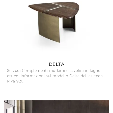
DELTA
Se vuoi Complementi moderni e tavolini in legno
ottieni informazioni sul modello Delta dell'azienda
Riva1920.