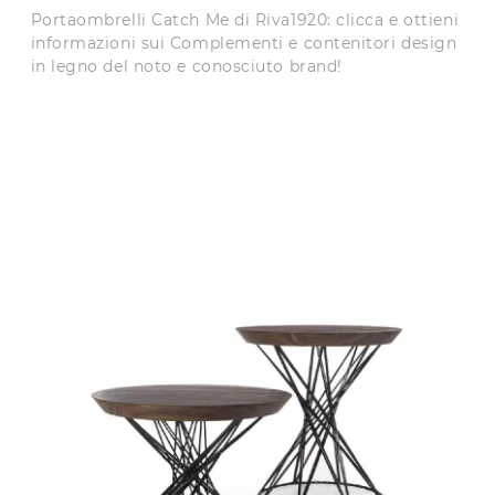
Portaombrelli Catch Me di Riva1920: clicca e ottieni
informazioni sui Complementi e contenitori design
in legno del noto e conosciuto brand!