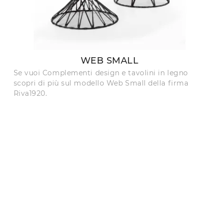
WEB SMALL
Se vuoi Complementi design e tavolini in legno
scopri di più sul modello Web Small della firma
Riva1920.