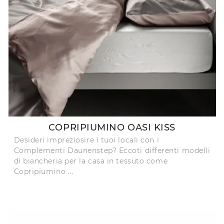
COPRIPIUMINO OASI KISS
Desideri impreziosire i tuoi locali con i
Complementi Daunenstep? Eccoti differenti modelli
di biancheria per la casa in tessuto come
Copripiumino ...