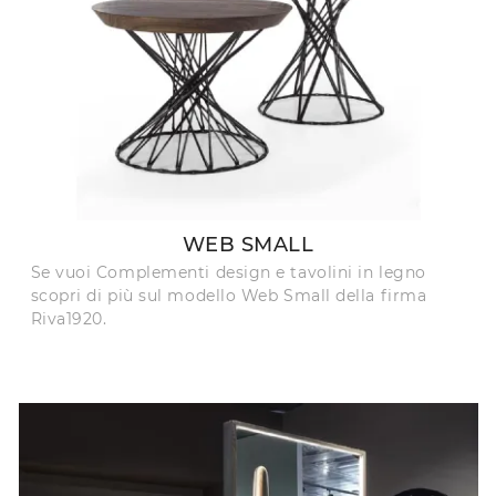
WEB SMALL
Se vuoi Complementi design e tavolini in legno
scopri di più sul modello Web Small della firma
Riva1920.