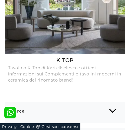
K TOP
Tavolino K-Top di Kartell: clicca e ottieni
informazioni sui Complementi e tavolini moderni in
ceramica del rinomato brand!
Marca
Privacy
Cookie
Gestisci i consensi
-